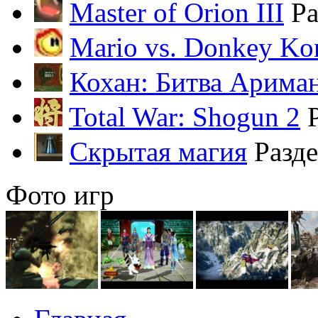
Master of Orion III
Ра
Mario vs. Donkey Ko
Кохан: Битва Арима
Total War: Shogun 2
Скрытая магия
Разд
Фото игр