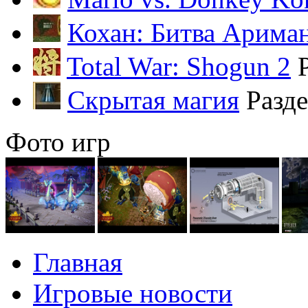
Кохан: Битва Арима
Total War: Shogun 2
Скрытая магия
Разд
Фото игр
Главная
Игровые новости