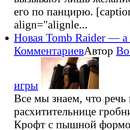
его по панцирю. [captio
align="alignle...
Новая Tomb Raider — а
Комментариев
Автор
Bo
игры
Все мы знаем, что речь
расхитительнице гробни
Крофт с пышной формой 