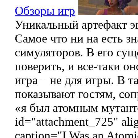
Обзоры игр
Уникальный артефакт э
Самое что ни на есть з
симуляторов. В его су
поверить, и все-таки о
игра – не для игры. В т
показывают гостям, соп
«я был атомным мутанто
id="attachment_725" ali
caption="I Was an Atomi