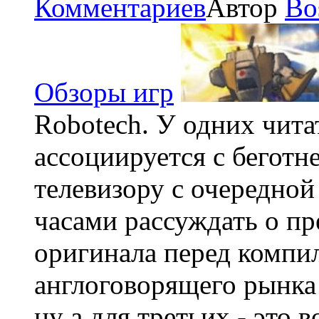
Комментариев
Автор
Bo
Обзоры игр
Robotech. У одних чита
ассоциируется с беготн
телевизору с очередной
часами рассуждать о п
оригинала перед компи
англоговорящего рынк
ну а для третьих - это 