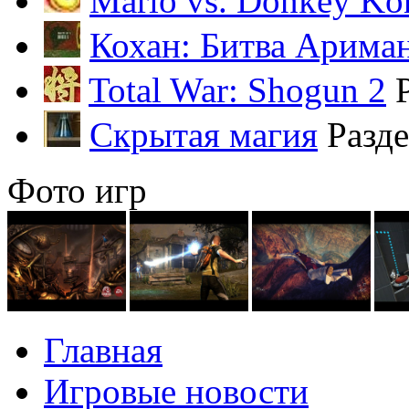
Mario vs. Donkey Ko
Кохан: Битва Арима
Total War: Shogun 2
Скрытая магия
Разд
Фото игр
Главная
Игровые новости