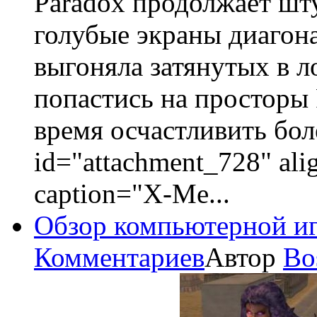
Paradox продолжает шт
голубые экраны диагон
выгоняла затянутых в 
попастись на просторы 
время осчастливить бол
id="attachment_728" ali
caption="X-Me...
Обзор компьютерной иг
Комментариев
Автор
Bo