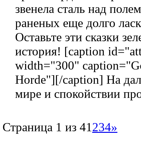
звенела сталь над поле
раненых еще долго ласк
Оставьте эти сказки зе
история! [caption id="at
width="300" caption="G
Horde"][/caption] На да
мире и спокойствии про
Страница 1 из 4
1
2
3
4
»